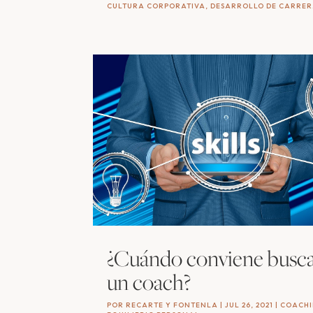
CULTURA CORPORATIVA
,
DESARROLLO DE CARRE
¿Cuándo conviene busc
un coach?
POR
RECARTE Y FONTENLA
|
JUL 26, 2021
|
COACH