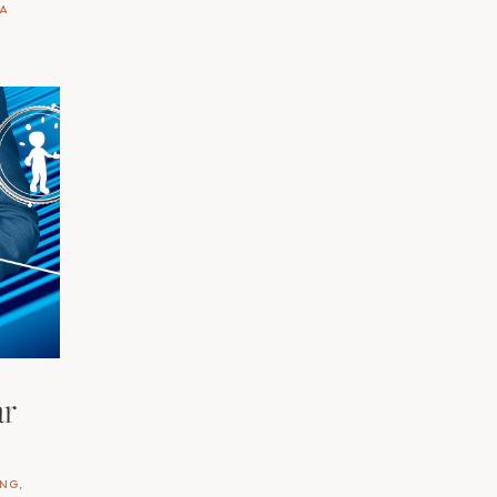
RA
ar
ING
,