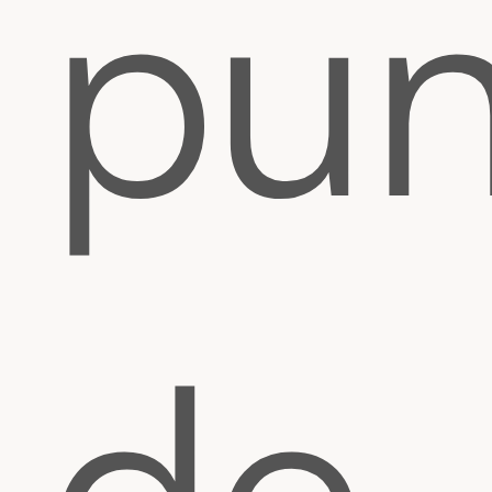
pun
de