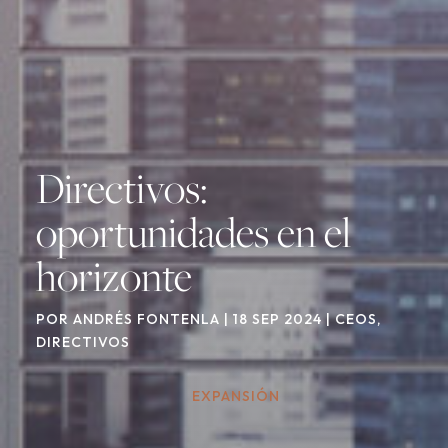
Directivos:
oportunidades en el
horizonte
POR
ANDRÉS FONTENLA
|
18 SEP 2024
|
CEOS
,
DIRECTIVOS
EXPANSIÓN