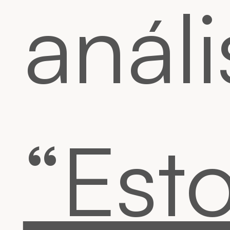
análi
“Est