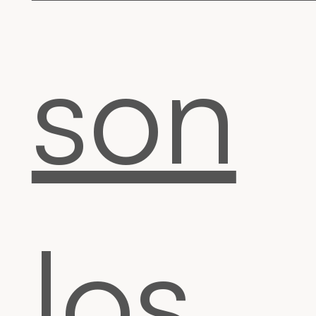
son
los