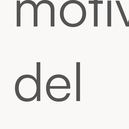
moti
del