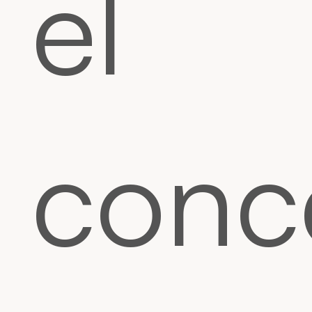
el
conc