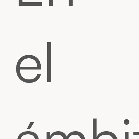
el
ámbi