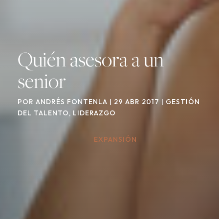
Quién asesora a un
senior
POR
ANDRÉS FONTENLA
|
29 ABR 2017
|
GESTIÓN
DEL TALENTO
,
LIDERAZGO
EXPANSIÓN