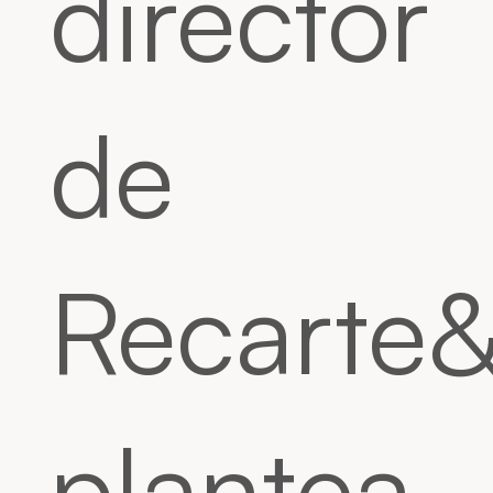
director
de
Recarte&
plantea