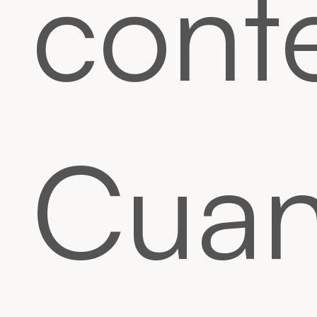
cont
Cua