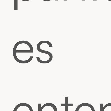
es
ente