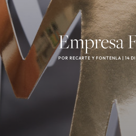
Empresa Fa
POR
RECARTE Y FONTENLA
|
14 D