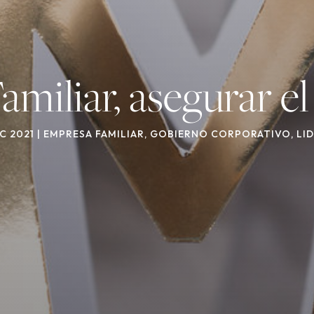
miliar, asegurar el
IC 2021
|
EMPRESA FAMILIAR
,
GOBIERNO CORPORATIVO
,
LI