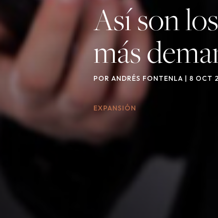
Así son los
más dema
POR
ANDRÉS FONTENLA
|
8 OCT 
EXPANSIÓN