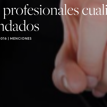
 profesionales cual
ndados
2016
|
MENCIONES