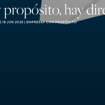
propósito, hay dir
|
18 JUN 2025
|
EMPRESAS CON PROPÓSITO